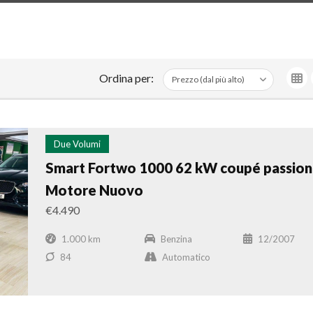
Ordina per:
Due Volumi
Smart Fortwo 1000 62 kW coupé passion
Motore Nuovo
€4.490
1.000 km
Benzina
12/2007
84
Automatico