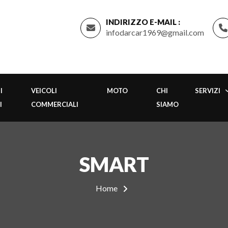
INDIRIZZO E-MAIL :
infodarcar1969@gmail.com
I
VEICOLI
MOTO
CHI
SERVIZI
I
COMMERCIALI
SIAMO
SMART
Home