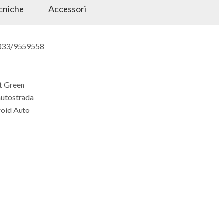
ecniche
Accessori
 333/9559558
tt Green
 autostrada
roid Auto