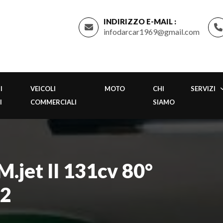
INDIRIZZO E-MAIL :
infodarcar1969@gmail.com
I
VEICOLI
MOTO
CHI
SERVIZI
I
COMMERCIALI
SIAMO
.jet II 131cv 80°
22