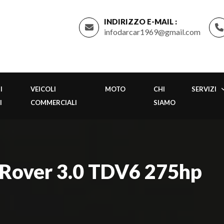
INDIRIZZO E-MAIL :
infodarcar1969@gmail.com
I
VEICOLI
MOTO
CHI
SERVIZI
I
COMMERCIALI
SIAMO
 Rover 3.0 TDV6 275hp