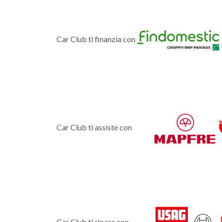
Car Club ti finanzia con
Car Club ti assiste con
Car Club ti ripara con