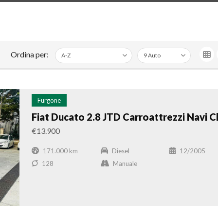
Ordina per:
Furgone
Fiat Ducato 2.8 JTD Carroattrezzi Navi C
€13.900
171.000 km
Diesel
12/2005
128
Manuale