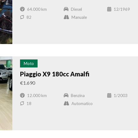
64.000 km
Diesel
12/1969
82
Manuale
Moto
Piaggio X9 180cc Amalfi
€1.690
12.000 km
Benzina
1/2003
18
Automatico