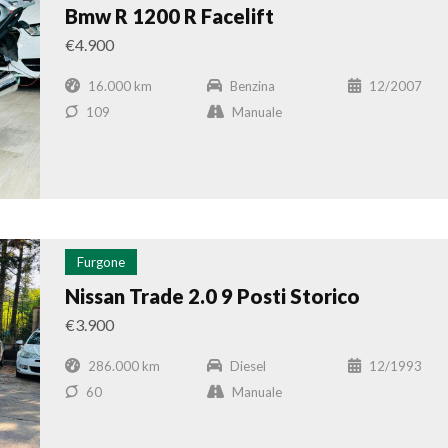
Bmw R 1200 R Facelift
€4.900
16.000 km
Benzina
12/2007
109
Manuale
Furgone
Nissan Trade 2.0 9 Posti Storico
€3.900
286.000 km
Diesel
12/1993
60
Manuale