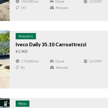
350.000 km
Diesel
12/2003
145
Manuale
Autocarro
Iveco Daily 35.10 Carroattrezzi
€5.900
170.000 km
Diesel
12/1989
80
Manuale
Moto