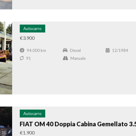
Autocarro
€3.900
94.000 km
Diesel
12/1984
91
Manuale
Autocarro
FIAT OM 40 Doppia Cabina Gemellato 3.
€1.900