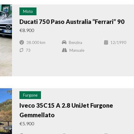
Moto
Ducati 750 Paso Australia “Ferrari” 90
€8.900
38.000 km
Benzina
12/1990
73
Manuale
Furgone
Iveco 35C15 A 2.8 UniJet Furgone
Gemmellato
€5.900