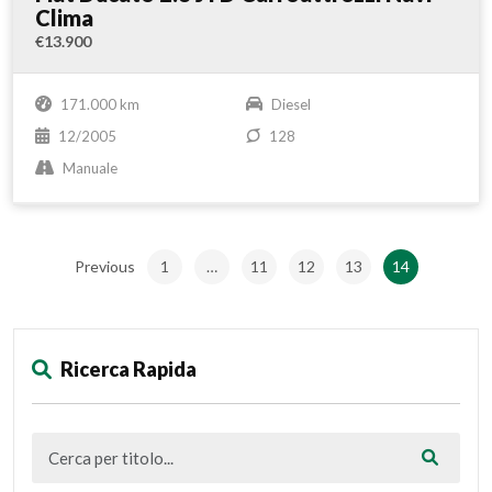
Clima
€13.900
171.000 km
Diesel
12/2005
128
Manuale
Previous
1
…
11
12
13
14
Ricerca Rapida