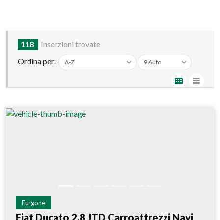
118
Inserzioni trovate
Ordina per:
Furgone
Fiat Ducato 2.8 JTD Carroattrezzi Navi