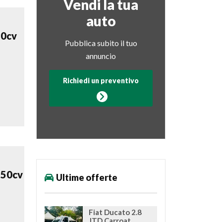
Vendi la tua
auto
50cv
Pubblica subito il tuo
annuncio
Richiedi un preventivo
150cv
Ultime offerte
Fiat Ducato 2.8
JTD Carroat...