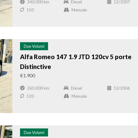
340.000 km
Diesel
12/2007
150
Manuale
Due Volumi
Alfa Romeo 147 1.9 JTD 120cv 5 porte
Distinctive
€1.900
260.000 km
Diesel
12/2006
120
Manuale
Due Volumi