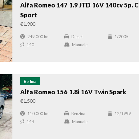
Alfa Romeo 147 1.9 JTD 16V 140cv 5p. 
Sport
€1.900
249.000 km
Diesel
1/2005
140
Manuale
Berlina
Alfa Romeo 156 1.8i 16V Twin Spark
€1.500
110.000 km
Benzina
12/1999
144
Manuale