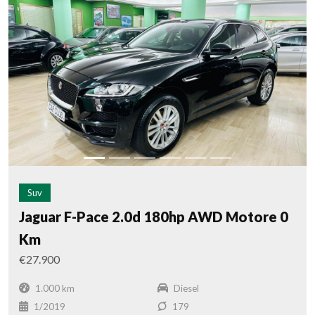
Suv
Jaguar F-Pace 2.0d 180hp AWD Motore 0
Km
€27.900
1.000 km
Diesel
1/2019
179