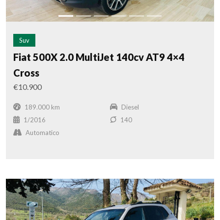
Suv
Fiat 500X 2.0 MultiJet 140cv AT9 4×4
Cross
€10.900
189.000 km
Diesel
1/2016
140
Automatico