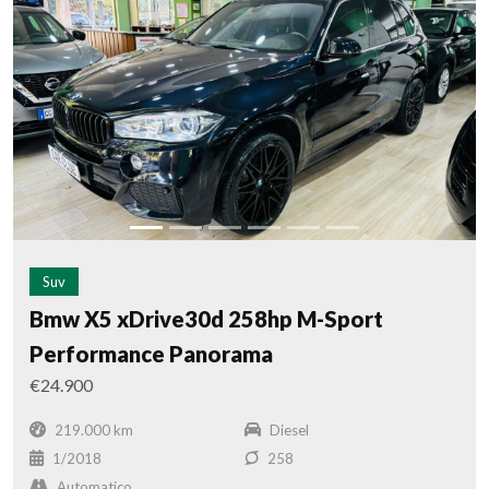
Suv
Bmw X5 xDrive30d 258hp M-Sport
Performance Panorama
€24.900
219.000 km
Diesel
1/2018
258
Automatico