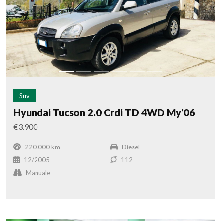
Suv
Hyundai Tucson 2.0 Crdi TD 4WD My’06
€3.900
220.000 km
Diesel
12/2005
112
Manuale