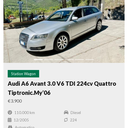
Station Wagon
Audi A6 Avant 3.0 V6 TDI 224cv Quattro
Tiptronic.My’06
€3.900
110.000 km
Diesel
12/2005
224
Automatico