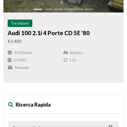
Tre Volumi
Audi 100 2.1i 4 Porte CD 5E ’80
€1.400
90.000 km
Benzina
6/1980
116
Manuale
Ricerca Rapida