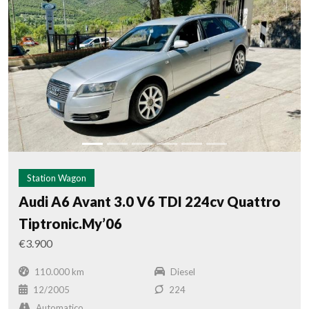
Station Wagon
Audi A6 Avant 3.0 V6 TDI 224cv Quattro
Tiptronic.My’06
€3.900
110.000 km
Diesel
12/2005
224
Automatico