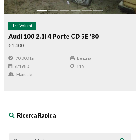
Tre Volumi
Audi 100 2.1i 4 Porte CD 5E ’80
€1.400
90.000 km
Benzina
6/1980
116
Manuale
Ricerca Rapida