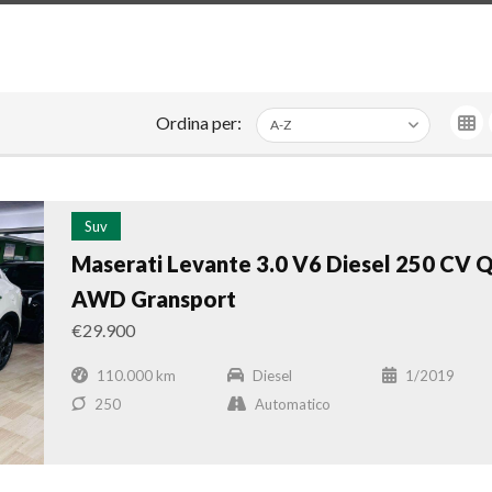
Ordina per:
Suv
Maserati Levante 3.0 V6 Diesel 250 CV 
AWD Gransport
€29.900
110.000 km
Diesel
1/2019
250
Automatico