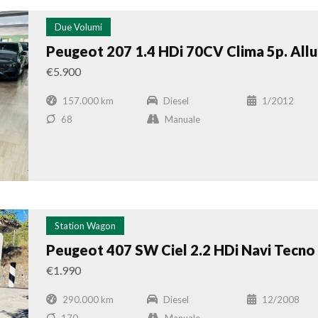
Due Volumi
Peugeot 207 1.4 HDi 70CV Clima 5p. Allu
€5.900
157.000 km
Diesel
1/2012
68
Manuale
Station Wagon
Peugeot 407 SW Ciel 2.2 HDi Navi Tecno
€1.990
290.000 km
Diesel
12/2008