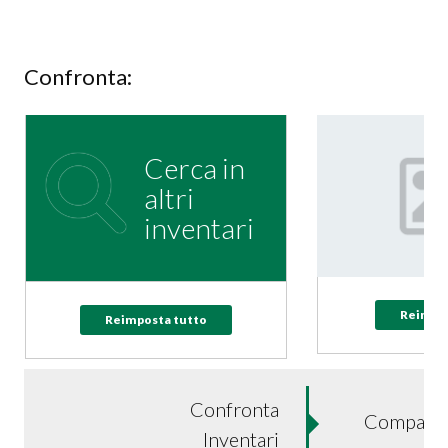
Confronta:
Cerca in
altri
inventari
Reimpos
Reimposta tutto
Confronta
Compare 
Inventari