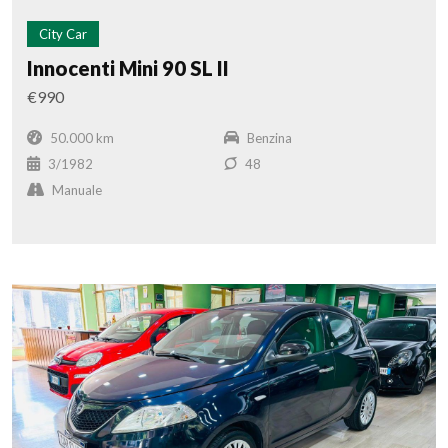
City Car
Innocenti Mini 90 SL II
€990
50.000 km
Benzina
3/1982
48
Manuale