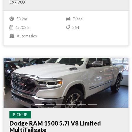
€97.900
50 km
Diesel
1/2025
264
Automatico
PICK UP
Dodge RAM 1500 5.7l V8 Limited
MultiTailgate