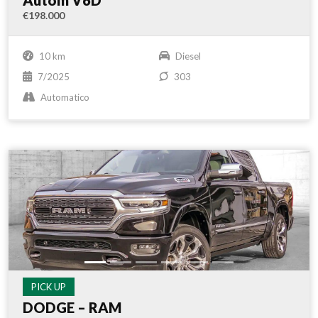
Autom V6D
€198.000
10 km
Diesel
7/2025
303
Automatico
PICK UP
DODGE – RAM