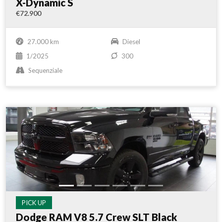
X-Dynamic S
€72.900
27.000 km
Diesel
1/2025
300
Sequenziale
PICK UP
Dodge RAM V8 5.7 Crew SLT Black