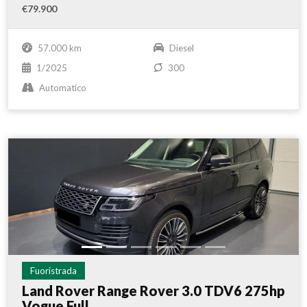
€79.900
57.000 km
Diesel
1/2025
300
Automatico
Fuoristrada
Land Rover Range Rover 3.0 TDV6 275hp
Vogue Full