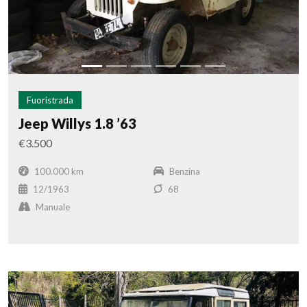
Fuoristrada
Jeep Willys 1.8 ’63
€3.500
100.000 km
Benzina
12/1963
68
Manuale