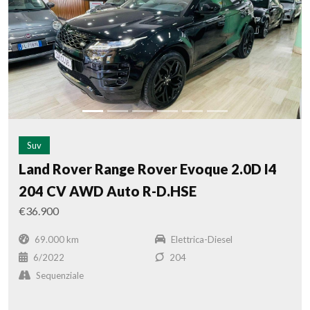
Suv
Land Rover Range Rover Evoque 2.0D I4
204 CV AWD Auto R-D.HSE
€36.900
69.000 km
Elettrica-Diesel
6/2022
204
Sequenziale